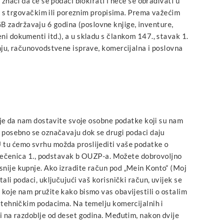
znači da će se podaci blokirati i neće se obrađivati u
du s trgovačkim ili poreznim propisima. Prema važećim
 zadržavaju 6 godina (poslovne knjige, inventure,
i dokumenti itd.), a u skladu s člankom 147., stavak 1.
nju, računovodstvene isprave, komercijalna i poslovna
o je da nam dostavite svoje osobne podatke koji su nam
a posebno se označavaju dok se drugi podaci daju
 tu ćemo svrhu možda proslijediti vaše podatke o
, rečenica 1., podstavak b OUZP-a. Možete dobrovoljno
snije kupnje. Ako izradite račun pod „Mein Konto“ (Moj
ali podaci, uključujući vaš korisnički račun, uvijek se
 koje nam pružite kako bismo vas obavijestili o ostalim
s tehničkim podacima. Na temelju komercijalnih i
i na razdoblje od deset godina. Međutim, nakon dvije