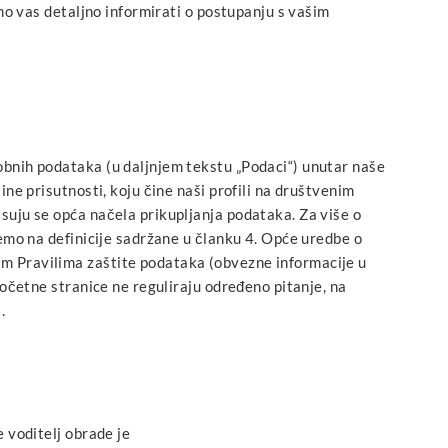
o vas detaljno informirati o postupanju s vašim
obnih podataka (u daljnjem tekstu „Podaci“) unutar naše
ine prisutnosti, koju čine naši profili na društvenim
suju se opća načela prikupljanja podataka. Za više o
jemo na definicije sadržane u članku 4. Opće uredbe o
m Pravilima zaštite podataka (obvezne informacije u
početne stranice ne reguliraju određeno pitanje, na
.
e voditelj obrade je