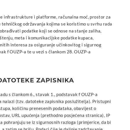
ge infrastrukture i platforme, računalna moć, prostor za
ge tehničkog održavanja kojima se koristimo u svrhu rada
obrađivati podatke koji se odnose na stanje zaliha,
ištenju, meta i komunikacijske podatke kupaca,
nitih interesa za osiguranje učinkovitog i sigurnog
avak f OUZP-a te u vezi s člankom 28. OUZP-a
DATOTEKE ZAPISNIKA
kladu s člankom 6., stavak 1., podstavak f OUZP-a
nalazi (tzv. datoteke zapisnika poslužitelja). Pristupni
stupa, količinu prenesenih podataka, obavijest o
sustav, URL upućenja (prethodno posjećena stranica), IP
a pohranjuju se iz sigurnosnih razloga (primjerice, da bi
, a zatim se brišu. Podaci čije je daljnje zadržavanje