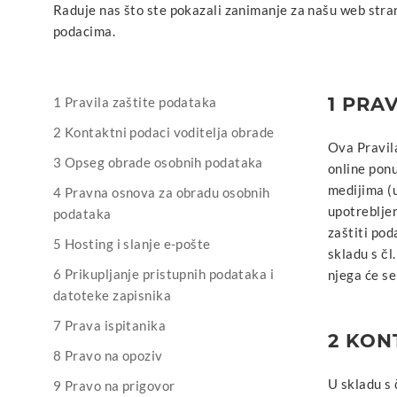
Raduje nas što ste pokazali zanimanje za našu web stran
podacima.
1 PRA
1 Pravila zaštite podataka
2 Kontaktni podaci voditelja obrade
Ova Pravila
3 Opseg obrade osobnih podataka
online ponu
medijima (u
4 Pravna osnova za obradu osobnih
upotrebljen
podataka
zaštiti po
5 Hosting i slanje e-pošte
skladu s čl
6 Prikupljanje pristupnih podataka i
njega će se
datoteke zapisnika
7 Prava ispitanika
2 KON
8 Pravo na opoziv
U skladu s 
9 Pravo na prigovor