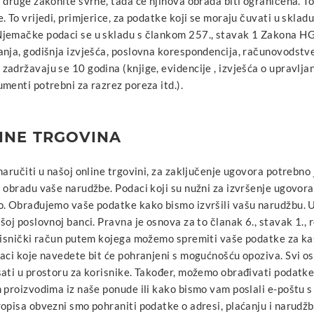
 druge zakonite svrhe, tada će njihova obrada biti ograničena. To 
. To vrijedi, primjerice, za podatke koji se moraju čuvati u skla
jemačke podaci se u skladu s člankom 257., stavak 1 Zakona HGB
nja, godišnja izvješća, poslovna korespondencija, računovodstven
adržavaju se 10 godina (knjige, evidencije , izvješća o upravlja
menti potrebni za razrez poreza itd.).
LINE TRGOVINA
naručiti u našoj online trgovini, za zaključenje ugovora potrebn
 obradu vaše narudžbe. Podaci koji su nužni za izvršenje ugovor
o. Obrađujemo vaše podatke kako bismo izvršili vašu narudžbu. U
šoj poslovnoj banci. Pravna je osnova za to članak 6., stavak 1.
orisnički račun putem kojega možemo spremiti vaše podatke za ka
aci koje navedete bit će pohranjeni s mogućnošću opoziva. Svi ost
ati u prostoru za korisnike. Također, možemo obrađivati podatke
 proizvodima iz naše ponude ili kako bismo vam poslali e-poštu 
opisa obvezni smo pohraniti podatke o adresi, plaćanju i narudžb