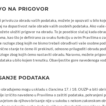
VO NA PRIGOVOR
i privolu za obradu vaših podataka, možete je opozvati u bilo koj
caj na dopustivost naše obrade vaših osobnih podataka. Ako vaš
ožete uložiti prigovor na obradu. To je posebice slučaj kada obr
ma, kao što je definirano za svaku funkciju u ovim Pravilima o z
e razloge zbog kojih ne bismo trebali obrađivati vaše osobne po
ično stanje te ćemo ili prekinuti, odnosno prilagoditi obradu pod
azloge zbog kojih ćemo nastaviti obradu. Naravno, možete prigov
podataka u bilo kojem trenutku. Obavijestite gore navedenoga vod
ISANJE PODATAKA
 obrađujemo mogu u skladu s člancima 17. i 18. OUZP-a biti obri
je izričito navedeno u Pravilima o zaštiti podataka, pohranjeni 
 uvjetom da njihovo brisanje nije u sukobu s nekom zakonskom ob