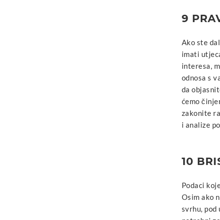
9 PRA
Ako ste dal
imati utje
interesa, m
odnosa s va
da objasnit
ćemo činjen
zakonite r
i analize 
10 BR
Podaci koje
Osim ako ni
svrhu, pod