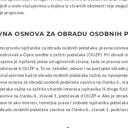
jedi u onim slučajevima u kojima iz stvarnih okolnosti nije mogu
je propisima.
VNA OSNOVA ZA OBRADU OSOBNIH 
mo privolu ispitanika za obradu osobnih podataka, pravna osnova
podstavak a Opće uredbe o zaštiti podataka (OUZP). Pri obradi o
ojemu je ispitanik jedna od ugovornih strana, tada se pravna os
odstavak b OUZP-a. To se, također, odnosi i na postupke obrade 
 slučajevima kad je obrada osobnih podataka nužna za ispunjenje
avna osnova za obradu osobnih podataka zasniva na članku 6., st
ataka važna za zaštitu vitalnih interesa ispitanika ili druge fi
asniva na članku 6., stavak 1, podstavak d OUZP-a. Ako je obrada
trane te ako interesi, temeljna prava i slobode ispitanika podat
obradu osobnih podataka zasniva na članku 6., stavak 1, podstav