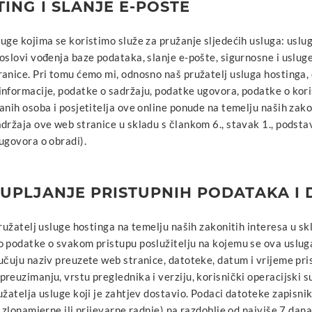
TING I SLANJE E-POŠTE
uge kojima se koristimo služe za pružanje sljedećih usluga: uslu
oslovi vođenja baze podataka, slanje e-pošte, sigurnosne i uslu
anice. Pri tomu ćemo mi, odnosno naš pružatelj usluga hostinga, 
informacije, podatke o sadržaju, podatke ugovora, podatke o kor
anih osoba i posjetitelja ove online ponude na temelju naših zako
adržaja ove web stranice u skladu s člankom 6., stavak 1., podst
ugovora o obradi).
KUPLJANJE PRISTUPNIH PODATAKA I 
pružatelj usluge hostinga na temelju naših zakonitih interesa u s
 podatke o svakom pristupu poslužitelju na kojemu se ova usluga 
učuju naziv preuzete web stranice, datoteke, datum i vrijeme pri
reuzimanju, vrstu preglednika i verziju, korisnički operacijski 
užatelja usluge koji je zahtjev dostavio. Podaci datoteke zapisnik
e zlonamjerne ili prijevarne radnje) na razdoblje od najviše 7 dana