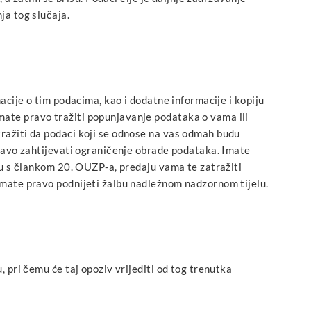
ja tog slučaja.
acije o tim podacima, kao i dodatne informacije i kopiju
ate pravo tražiti popunjavanje podataka o vama ili
ražiti da podaci koji se odnose na vas odmah budu
pravo zahtijevati ograničenje obrade podataka. Imate
du s člankom 20. OUZP-a, predaju vama te zatražiti
imate pravo podnijeti žalbu nadležnom nadzornom tijelu.
 pri čemu će taj opoziv vrijediti od tog trenutka