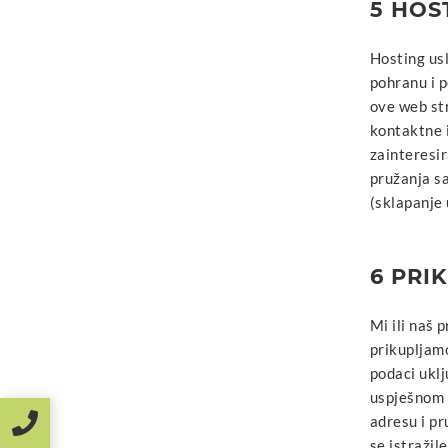
5 HOS
Hosting usl
pohranu i p
ove web str
kontaktne 
zainteresir
pružanja s
(sklapanje 
6 PRI
Mi ili naš 
prikupljamo
podaci uklj
uspješnom p
adresu i pr
se istražil