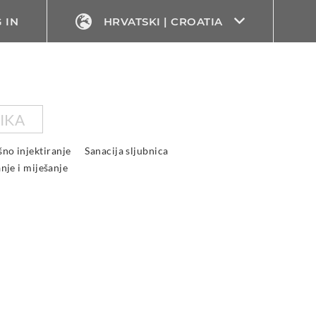
 IN
HRVATSKI | CROATIA
IKA
ošno injektiranje
Sanacija sljubnica
anje i miješanje