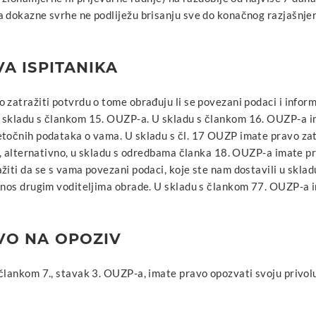
 dokazne svrhe ne podliježu brisanju sve do konačnog razjašnjen
VA ISPITANIKA
 zatražiti potvrdu o tome obrađuju li se povezani podaci i inform
 skladu s člankom 15. OUZP-a. U skladu s člankom 16. OUZP-a im
etočnih podataka o vama. U skladu s čl. 17 OUZP imate pravo zat
li, alternativno, u skladu s odredbama članka 18. OUZP-a imate 
žiti da se s vama povezani podaci, koje ste nam dostavili u skla
jenos drugim voditeljima obrade. U skladu s člankom 77. OUZP-a 
VO NA OPOZIV
člankom 7., stavak 3. OUZP-a, imate pravo opozvati svoju privolu,