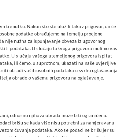
em trenutku. Nakon što ste uložili takav prigovor, on će
e osobne podatke obrađujemo na temelju procjene
ada nije nužna za ispunjavanje obveza iz ugovornog
aštiti podataka. U slučaju takvoga prigovora molimo vas
datke. U slučaju vašega utemeljenog prigovora ispitat
ataka, ili ćemo, u suprotnom, ukazati na naše uvjerljive
oriti obradi vaših osobnih podataka u svrhu oglašavanja
itelja obrade o vašemu prigovoru na oglašavanje.
sani, odnosno njihova obrada može biti ograničena.
podaci brišu se kada više nisu potrebni za namjeravanu
vezom čuvanja podataka. Ako se podaci ne brišu jer su