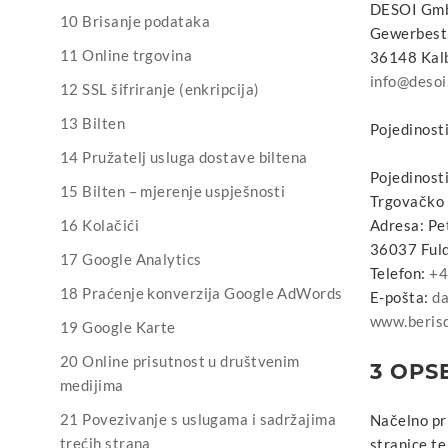
DESOI G
10 Brisanje podataka
Gewerbest
11 Online trgovina
36148 Kal
info@desoi
12 SSL šifriranje (enkripcija)
13 Bilten
Pojedinost
14 Pružatelj usluga dostave biltena
Pojedinosti
15 Bilten – mjerenje uspješnosti
Trgovačko
16 Kolačići
Adresa: Pe
36037 Ful
17 Google Analytics
Telefon:
+4
18 Praćenje konverzija Google AdWords
E-pošta:
da
www.beris
19 Google Karte
20 Online prisutnost u društvenim
3 OPS
medijima
21 Povezivanje s uslugama i sadržajima
Načelno pr
trećih strana
stranice te