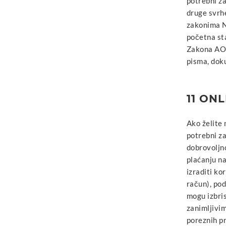
potrebni za
druge svrhe
zakonima N
početna sta
Zakona AO z
pisma, doku
11 ON
Ako želite 
potrebni za
dobrovoljn
plaćanju na
izraditi k
račun), pod
mogu izbris
zanimljivim
poreznih pr