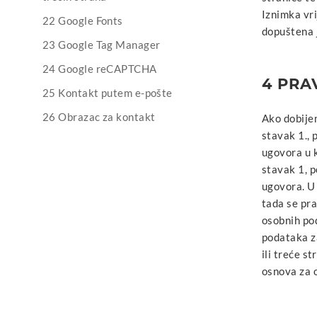
Iznimka vri
22 Google Fonts
dopuštena 
23 Google Tag Manager
24 Google reCAPTCHA
4 PRA
25 Kontakt putem e-pošte
26 Obrazac za kontakt
Ako dobije
stavak 1., 
ugovora u k
stavak 1, p
ugovora. U
tada se pr
osobnih pod
podataka z
ili treće s
osnova za 