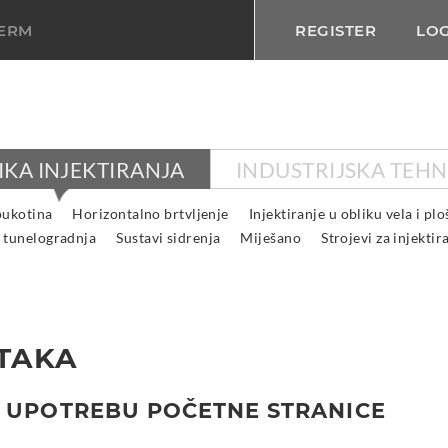
TERM
REGISTER
LOG
IKA INJEKTIRANJA
INDUSTRIJSKA TEHN
pukotina
Horizontalno brtvljenje
Injektiranje u obliku vela i pl
 tunelogradnja
Sustavi sidrenja
Miješano
Strojevi za injektir
ATAKA
A UPOTREBU POČETNE STRANICE