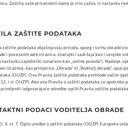
icu. Zaštita vaše privatnosti nama je vrlo važna. U nastavku ćem
VILA ZAŠTITE PODATAKA
 zaštite podataka objašnjavaju prirodu, opseg i svrhu obrade os
de i povezanih web stranica, značajki i sadržaja kao i vanjske onl
 nastavku zajednički označeno kao „online ponuda“). Nadalje, opi
im izrazima, kao primjerice „Obrada“ ili „Voditelj obrade“, upuću
dataka (OUZP). Ova Pravila zaštite podataka prethode našim opći
. 12. i sl. OUZP). Ako ova Pravila o zaštiti podataka za upotrebu 
 primijeniti odgovarajuće odredbe općih Pravila zaštite podataka
TAKTNI PODACI VODITELJA OBRADE
čl. 4. st. 7. Opće uredbe o zaštiti podataka (OUZP) Europske unij