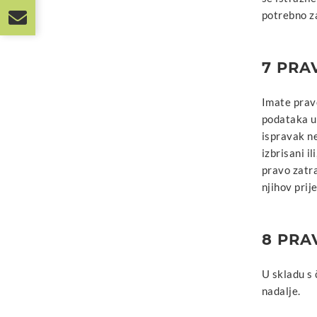
potrebno za
7 PRA
Imate pravo
podataka u
ispravak n
izbrisani i
pravo zatra
njihov pri
8 PRA
U skladu s 
nadalje.