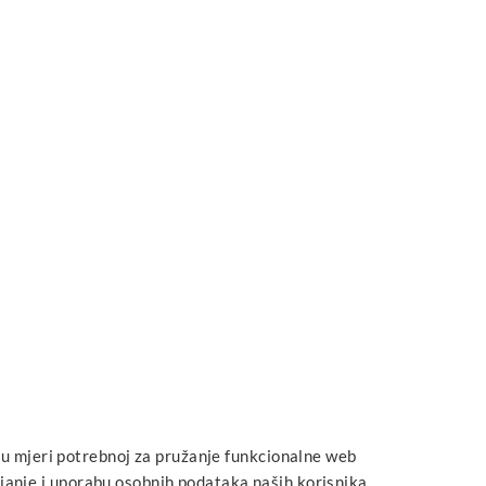
u mjeri potrebnoj za pružanje funkcionalne web
pljanje i uporabu osobnih podataka naših korisnika.