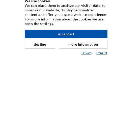
We use cookies
We can place them to analyze our visitor data, to
Kao jedan od vodećih svjetskih proizvođača opreme za
improve our website, display personalized
ubrizgavanje, DESOI vam nudi cijelu paletu
content and offer you a great website experience.
visokokvalitetnih strojeva, materijala i pakera. Pored toga,
For more information about the cookies we use,
open the settings.
nudimo širok raspon od razvoja proizvoda preko izgradnje
do bušenja, glodanja, zavarivanja i montaže.
accept all
decline
more information
KONTAKTIRAJTE NAS
Privacy
Imprint
DESOI GmbH
Gewerbestraße 16
36148 Kalbach/Rhön
GERMANY
+49 6655 9636-0
+49 6655 9636-6666
office@desoi.de