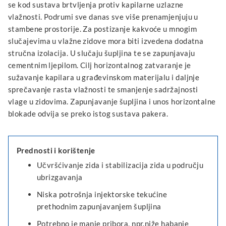
se kod sustava brtvljenja protiv kapilarne uzlazne
vlažnosti. Podrumi sve danas sve više prenamjenjuju u
stambene prostorije. Za postizanje kakvoće u mnogim
slučajevima u vlažne zidove mora biti izvedena dodatna
stručna izolacija. U slučaju šupljina te se zapunjavaju
cementnim ljepilom. Cilj horizontalnog zatvaranje je
sužavanje kapilara u građevinskom materijalu i daljnje
sprečavanje rasta vlažnosti te smanjenje sadržajnosti
vlage u zidovima. Zapunjavanje šupljina i unos horizontalne
blokade odvija se preko istog sustava pakera.
Prednosti i korištenje
Učvršćivanje zida i stabilizacija zida u području
ubrizgavanja
Niska potrošnja injektorske tekućine
prethodnim zapunjavanjem šupljina
Potrebno je manje pribora, npr.niže habanje