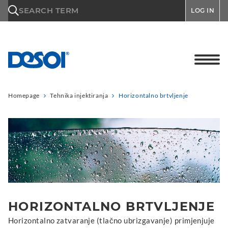
\n
SEARCH TERM
LOG IN
Homepage
Tehnika injektiranja
Horizontalno brtvljenje
HORIZONTALNO BRTVLJENJE
Horizontalno zatvaranje (tlačno ubrizgavanje) primjenjuje