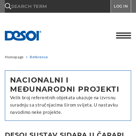
\n
SEARCH TERM
LOG IN
Homepage
Reference
NACIONALNI I
MEĐUNARODNI PROJEKTI
Velik broj referentnih objekata ukazuje na izvrsnu
suradnju sa stručnjacima širom svijeta. U nastavku
navodimo neke projekte.
DESOI SUSTAV SIDARA U ČARAPI