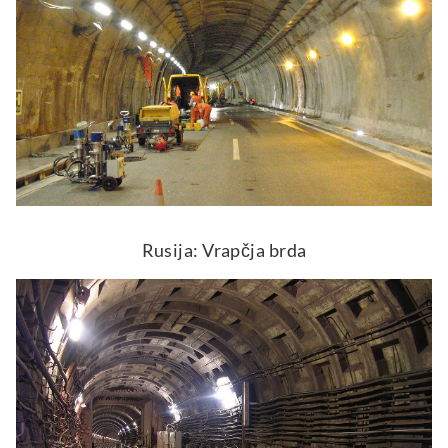
Rusija: Vrapčja brda