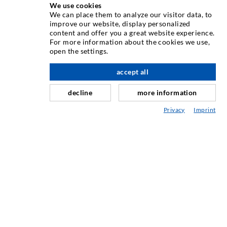
We use cookies
We can place them to analyze our visitor data, to
Kao jedan od vodećih svjetskih proizvođača opreme za
improve our website, display personalized
ubrizgavanje, DESOI vam nudi cijelu paletu
content and offer you a great website experience.
visokokvalitetnih strojeva, materijala i pakera. Pored toga,
For more information about the cookies we use,
open the settings.
nudimo širok raspon od razvoja proizvoda preko izgradnje
do bušenja, glodanja, zavarivanja i montaže.
accept all
decline
more information
KONTAKTIRAJTE NAS
Privacy
Imprint
DESOI GmbH
Gewerbestraße 16
36148 Kalbach/Rhön
GERMANY
+49 6655 9636-0
+49 6655 9636-6666
office@desoi.de