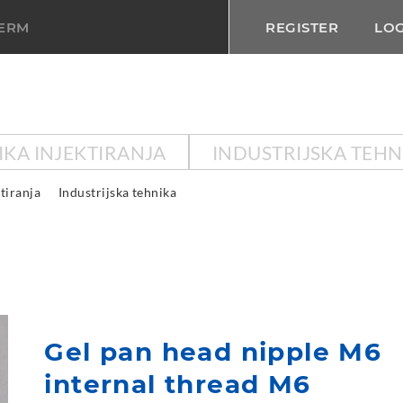
TERM
REGISTER
LOG
IKA INJEKTIRANJA
INDUSTRIJSKA TEHN
tiranja
Industrijska tehnika
Gel pan head nipple M6
internal thread M6