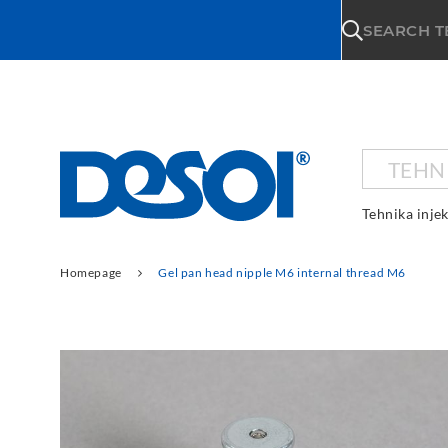
\n
SEARCH 
TEHN
Tehnika injek
Homepage
Gel pan head nipple M6 internal thread M6