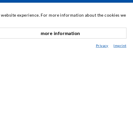
USLUGA
at website experience. For more information about the cookies we
njižnica
more information
avjetovanje / Planiranje / Izvođenje
Privacy
Imprint
snove injektiranja