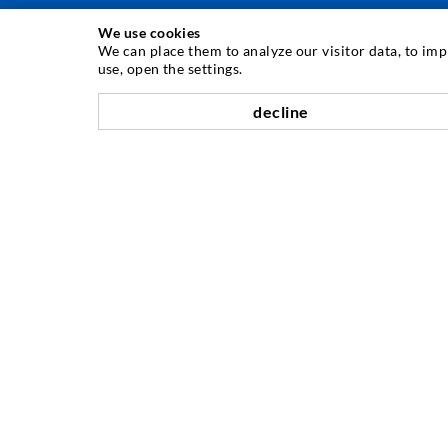
We use cookies
TEHNIKA INJEKTIRANJA
We can place them to analyze our visitor data, to im
use, open the settings.
Injektiranje pukotina
decline
Horizontalno brtvljenje
Injektiranje u obliku vela i plošno injektiranje
Sanacija sljubnica
Rudarstvo i tunelogradnja
Sustavi sidrenja
Miješano
Strojevi za injektiranje i miješanje
TVRTKA
Povijest