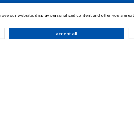
INDUSTRIJSKA TEHNIKA
prove our website, display personalized content and offer you a gre
K
accept all
S
O
SOCIAL MEDIA